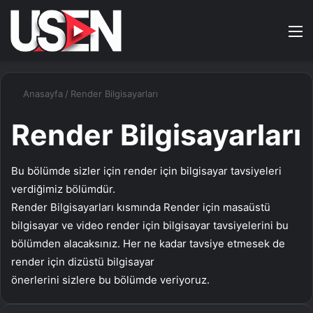
Kayıt
Arama
M
Ol
yap
...
Anasayfa
/
Render Bilgisayarları
Render Bilgisayarları
Bu bölümde sizler için render için bilgisayar tavsiyeleri
verdiğimiz bölümdür.
Render Bilgisayarları kısmında Render için masaüstü
bilgisayar ve video render için bilgisayar tavsiyelerini bu
bölümden alacaksınız. Her ne kadar tavsiye etmesek de
render için dizüstü bilgisayar
önerlerini sizlere bu bölümde veriyoruz.