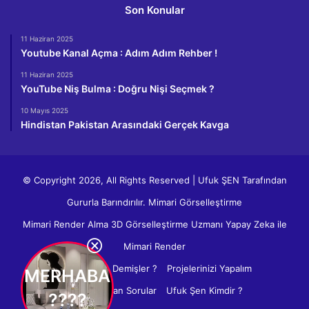
Son Konular
11 Haziran 2025
Youtube Kanal Açma : Adım Adım Rehber !
11 Haziran 2025
YouTube Niş Bulma : Doğru Nişi Seçmek ?
10 Mayıs 2025
Hindistan Pakistan Arasındaki Gerçek Kavga
© Copyright 2026, All Rights Reserved |
Ufuk ŞEN
Tarafından
Gururla Barındırılır.
Mimari Görselleştirme
Mimari Render Alma
3D Görselleştirme Uzmanı
Yapay Zeka ile
Mimari Render
İletişim
Ne Demişler ?
Projelerinizi Yapalım
MERHABA
Sıkça Sorulan Sorular
Ufuk Şen Kimdir ?
????