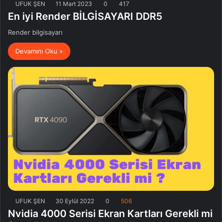
UFUK ŞEN
11 Mart 2023
0
417
En iyi Render BİLGİSAYARI DDR5
Render bilgisayarı
Devamını Oku »
UFUK ŞEN
30 Eylül 2022
0
506
Nvidia 4000 Serisi Ekran Kartları Gerekli mi