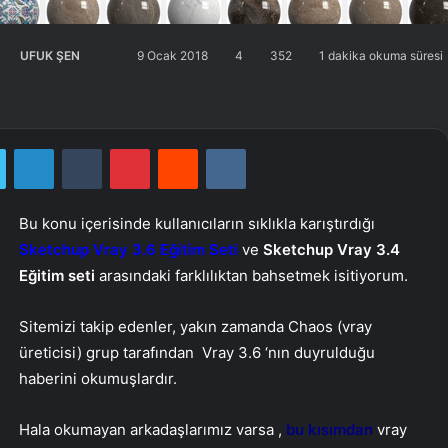
UFUK ŞEN
Twitter'da
Bir
9 Ocak 2018
4
352
1 dakika okuma süresi
takip
e-
edin
posta
göndermek
Twitter
LinkedIn
Tumblr
Pinterest
Reddit
VKontakte
Bu konu içerisinde kullanıcıların sıklıkla karıştırdığı
Sketchup Vray 3.6 Eğitim Seti
ve
Sketchup Vray 3.4
Eğitim seti
arasındaki farklılıktan bahsetmek isitiyorum.
Sitemizi takip edenler, yakın zamanda Chaos (vray
üreticisi) grup tarafından Vray 3.6 ‘nın duyrulduğu
haberini okumuşlardır.
Hala okumayan arkadaşlarımız varsa ,
bu kısımdan
vray