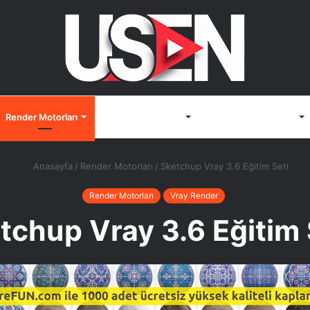
Render Motorları
3D Görselleştirme
Render Bilgisayarları
Anasayfa
/
Render Motorları
/
Sketchup Vray 3.6 Eğitim Seti
Render Motorları
Vray Render
tchup Vray 3.6 Eğitim 