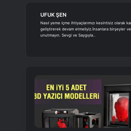
UFUK ŞEN
Nasıl yeme içme ihtiyaçlarımızı kesintisiz olarak ka
geliştirerek devam etmeliyiz.İnsanlara birşeyler v
unutmayın. Sevgi ve Saygıyla..
We
Fa
Tw
Lin
Yo
Be
Ins
b
ce
itte
ke
uT
ha
tag
sit
bo
r
dIn
ub
nc
ra
esi
ok
e
e
m