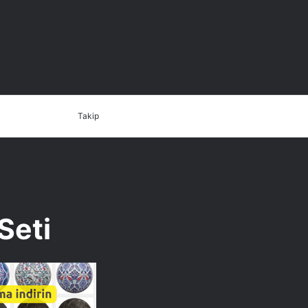
Dış
Arama
İletişim
Takip
görünümü
yap
değiştir
...
Seti