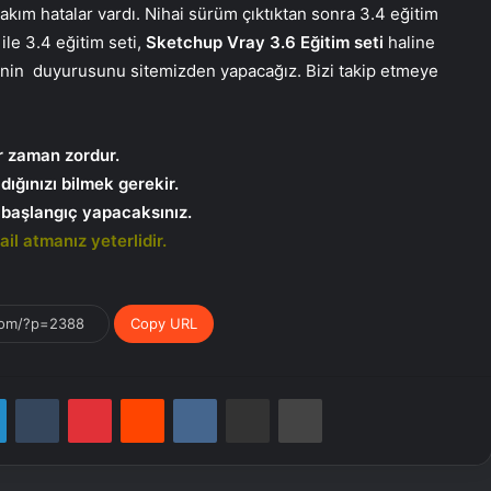
ım hatalar vardı. Nihai sürüm çıktıktan sonra 3.4 eğitim
ile 3.4 eğitim seti,
Sketchup Vray 3.6 Eğitim seti
haline
inin duyurusunu sitemizden yapacağız. Bizi takip etmeye
r zaman zordur.
ığınızı bilmek gerekir.
n başlangıç yapacaksınız.
il atmanız yeterlidir.
Copy URL
LinkedIn
Tumblr
Pinterest
Reddit
VKontakte
E-Posta ile paylaş
Yazdır