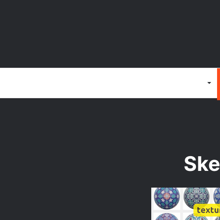
Anasayfa
3D Programlar
Ske