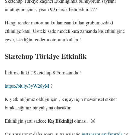
Sketchup Türkiye kaçıncı Etkinliğimiz bilmiyorum sayısını
unuttuğum için sayısını 99 olarak belirledim. ???
Hangi render motorunu kullanırsan kullan grubumuzdaki
etkinliğe katıl. Üstteki sade modeli kısa zamanda kış etkinliğine
çevir, istediğin render motorunu kullan !
Sketchup Türkiye Etkinlik
İndirme linki ? Sketchup 8 Formatında !
https://bit.ly/3yW28yM
?
Kış etkinliğimiz olduğu için , Kış ayı için mevsimsel etkiler
bırakacağımız bir çalışma olacaktır.
Kış Etkinliği
Etkinliğin şartı sadece
olması. 😀
Çalışmalarınız daha sonra, ultra galactic
instagram sayfamızda
ve