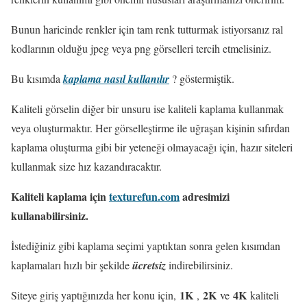
Bunun haricinde renkler için tam renk tutturmak istiyorsanız ral
kodlarının olduğu jpeg veya png görselleri tercih etmelisiniz.
Bu kısımda
kaplama nasıl kullanılır
? göstermiştik.
Kaliteli görselin diğer bir unsuru ise kaliteli kaplama kullanmak
veya oluşturmaktır. Her görselleştirme ile uğraşan kişinin sıfırdan
kaplama oluşturma gibi bir yeteneği olmayacağı için, hazır siteleri
kullanmak size hız kazandıracaktır.
Kaliteli kaplama için
texturefun.com
adresimizi
kullanabilirsiniz.
İstediğiniz gibi kaplama seçimi yaptıktan sonra gelen kısımdan
kaplamaları hızlı bir şekilde
ücretsiz
indirebilirsiniz.
1K
2K
4K
Siteye giriş yaptığınızda her konu için,
,
ve
kaliteli