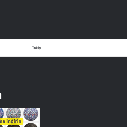
Dış
Arama
İletişim
Takip
görünümü
yap
değiştir
...
a