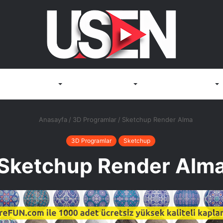
Render Motorları
3D Görselleştirme
Render Bilgisayarları
Anasayfa
/
3D Programlar
/
Sketchup Render Alma
3D Programlar
Sketchup
Sketchup Render Alm