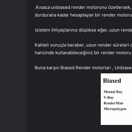
.Kısaca unbiased render motorunu özetlersek, s
durdurana kadar hesaplayan bir render motoru
(sistem ihtiyaçlarınız düşükse eğer, uzun render 
Kaliteli sonuçla beraber, uzun render süreleri
haricinde kullanabileceğiniz bir render motoru o
Buna karşın Biased Render motorları , Unbiased