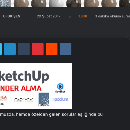
UFUK ŞEN
Twitter'da
Bir
20 Şubat 2017
5
1.808
3 dakika okuma süres
takip
e-
edin
posta
göndermek
Twitter
LinkedIn
Tumblr
Pinterest
Reddit
VKontakte
uzda, hemde özelden gelen sorular eşliğinde bu