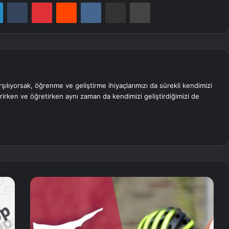
LinkedIn
Tumblr
Pinterest
Reddit
VKontakte
E-Posta ile paylaş
Yazdır
rşılıyorsak, öğrenme ve geliştirme ihiyaçlarımızı da sürekli kendimizi
erirken ve öğretirken aynı zaman da kendimizi geliştirdiğimizi de