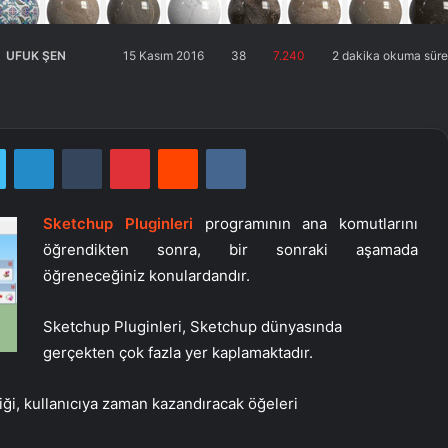
UFUK ŞEN
Twitter'da
Bir
15 Kasım 2016
38
7.240
2 dakika okuma süre
takip
e-
edin
posta
göndermek
Twitter
LinkedIn
Tumblr
Pinterest
Reddit
VKontakte
Sketchup Pluginleri
programının ana komutlarını
öğrendikten sonra, bir sonraki aşamada
öğreneceğiniz konulardandır.
Sketchup Pluginleri, Sketchup dünyasında
gerçekten çok fazla yer kaplamaktadır.
iği, kullanıcıya zaman kazandıracak öğeleri