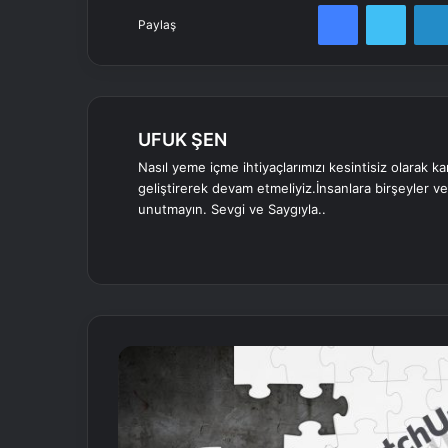
Facebook
Twitter
Paylaş
UFUK ŞEN
Nasıl yeme içme ihtiyaçlarımızı kesintisiz olarak ka
geliştirerek devam etmeliyiz.İnsanlara birşeyler v
unutmayın. Sevgi ve Saygıyla..
We
Fa
Tw
Lin
Yo
Be
Ins
b
ce
itte
ke
uT
ha
tag
sit
bo
r
dIn
ub
nc
ra
esi
ok
e
e
m