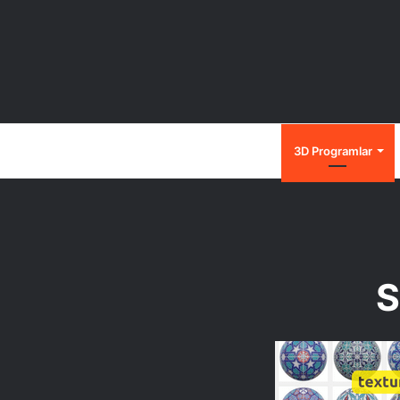
Anasayfa
3D Programlar
S