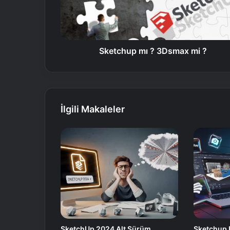
Sketchup mı ? 3Dsmax mi ?
İlgili Makaleler
SketchUp 2024 Alt Sürüm
Sketchup E