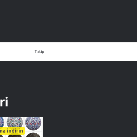
Dış
Arama
İletişim
Takip
görünümü
yap
değiştir
...
ri