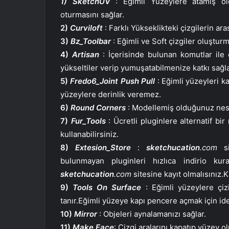
1) SketchUV
: Eğimli Yüzeylere atamış old
oturmasını sağlar.
2)
Curviloft
: Farklı Yükseklikteki çizgilerin ar
3)
Bz_Toolbar
: Eğimli ve Soft çizgiler oluşturm
4)
Artisan
: İçerisinde bulunan komutlar ile 
yükseltiler verip yumuşatabilmenize katkı sağla
5)
Fredo6_Joint Push Pull
: Eğimli yüzeyleri 
yüzeylere derinlik veremez.
6)
Round Corners
: Modellemiş olduğunuz nesn
7)
Fur_Tools
: Ücretli pluginlere alternatif bi
kullanabilirsiniz.
8)
Extesion_Store
:
sketchucation
.com
si
bulunmayan pluginleri hızlıca indirio kura
sketchucation
.com
sitesine kayıt olmalısınız.
9)
Tools On Surface
: Eğimli yüzeylere çiz
tanır.Eğimli yüzeye kapı pencere açmak için ide
10)
Mirror
: Objeleri aynalamanızı sağlar.
11)
Make Face
: Çizgi aralarını kapatıp yüzey o