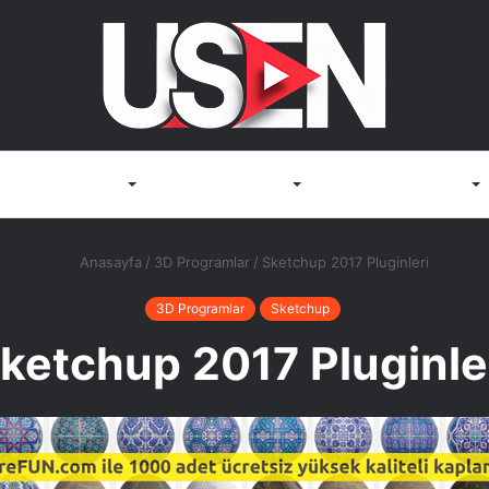
Render Motorları
3D Görselleştirme
Render Bilgisayarları
Anasayfa
/
3D Programlar
/
Sketchup 2017 Pluginleri
3D Programlar
Sketchup
ketchup 2017 Pluginle