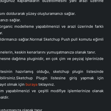
uğunuz kaplamaların düzeltilmesini yani arazi üzerine
asını doldurarak yüzey oluşturamanızı sağlar.
anızı sağlar.
organic modelleme yapabilmenizi ve arazi üzerinde farklı
r.
kaldırmanızı sağlar.Normal Sketchup Push pull komutu eğimli
elerin, keskin kenarlarını yumuşatmanıza olanak tanır.
r nesne dağıtma pluginidir, en çok çim ve peyzaj işlerinizde
tesinin hazırlamış olduğu, sketchup plugin listesinde
bilirsiniz.Sketchup Plugin listesine giriş yapmak için
Kayıt olmak için
buraya
tıklayınız.
im yapabilmenizi ve çeşitli modifiye işlemlerinize olanak
aldir.
luşturmanıza olanak tanır.