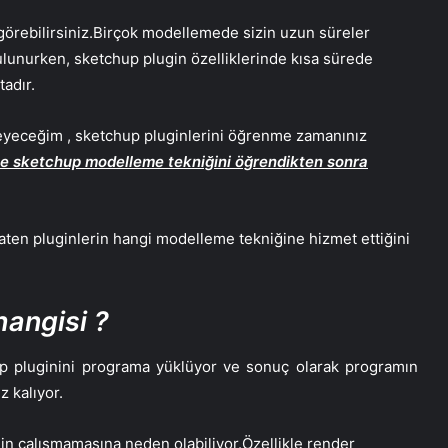
k görebilirsiniz.Birçok modellemede sizin uzun süreler
unurken, sketchup plugin özelliklerinde kısa sürede
adır.
eceğim , sketchup pluginlerini öğrenme zamanınız
ve sketchup modelleme tekniğini öğrendikten sonra
zaten pluginlerin hangi modelleme tekniğine hizmet ettiğini
angisi ?
up pluginini programa yüklüyor ve sonuç olarak programın
z kalıyor.
n çalışmamasına neden olabiliyor.Özellikle render