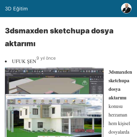
3D Eğitim
3dsmaxden sketchupa dosya
aktarımı
9 yıl önce
UFUK ŞEN
3dsmaxden
sketchupa
dosya
aktarımı
konusu
herzaman
hem kişisel
dosyalarda