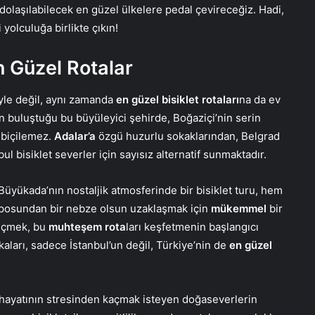
 dolaşılabilecek en güzel ülkelere pedal çevireceğiz. Hadi,
i yolculuğa birlikte çıkın!
n Güzel Rotalar
riyle değil, aynı zamanda
en güzel bisiklet rotaları
na da ev
ın buluştuğu bu büyüleyici şehirde, Boğaziçi’nin serin
 biçilemez.
Adalar’a
özgü huzurlu sokaklarından, Belgrad
ul bisiklet severler için sayısız alternatif sunmaktadır.
Büyükada’nın nostaljik atmosferinde bir bisiklet turu, hem
posundan bir nebze olsun uzaklaşmak için
mükemmel
bir
 geçmek, bu
muhteşem rota
ları keşfetmenin başlangıcı
kaları, sadece İstanbul’un değil, Türkiye’nin de
en güzel
r hayatının stresinden kaçmak isteyen doğaseverlerin