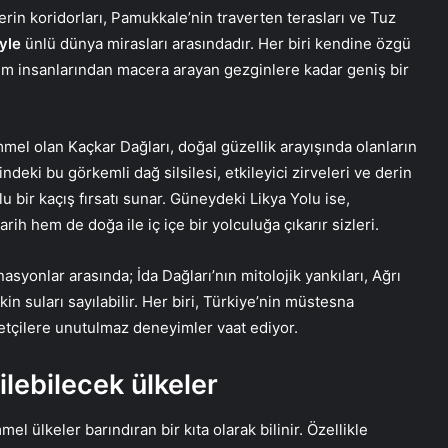
 serin koridorları, Pamukkale’nin traverten terasları ve Tuz
iyle
ünlü dünya mirasları arasındadır. Her biri kendine özgü
bilim insanlarından macera arayan gezginlere kadar geniş bir
el olan Kaçkar Dağları, doğal güzellik arayışında olanların
ndeki bu görkemli dağ silsilesi, etkileyici zirveleri ve derin
 bir kaçış fırsatı sunar. Güneydeki Likya Yolu ise,
rih hem de doğa ile iç içe bir yolculuğa çıkarır sizleri.
syonlar arasında; İda Dağları’nın mitolojik yankıları, Ağrı
in suları sayılabilir. Her biri, Türkiye’nin müstesna
retçilere unutulmaz deneyimler vaat ediyor.
ilebilecek ülkeler
l ülkeler barındıran bir kıta olarak bilinir. Özellikle