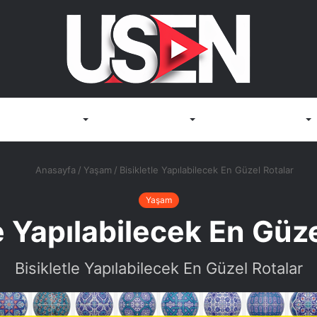
Render Motorları
3D Görselleştirme
Render Bilgisayarları
Anasayfa
/
Yaşam
/
Bisikletle Yapılabilecek En Güzel Rotalar
Yaşam
e Yapılabilecek En Güz
Bisikletle Yapılabilecek En Güzel Rotalar