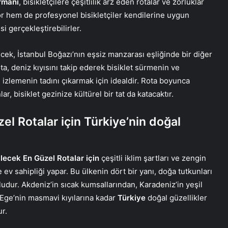
rmanı
, bisikletçilere çeşitlilik arz eden rotalar ve zorluklar
r hem de profesyonel bisikletçiler kendilerine uygun
si gerçekleştirebilirler.
cek, İstanbul Boğazı’nın eşsiz manzarası eşliğinde bir diğer
a, deniz kıyısını takip ederek bisiklet sürmenin ve
e izlemenin tadını çıkarmak için idealdir. Rota boyunca
ar, bisiklet gezinize kültürel bir tat da katacaktır.
zel Rotalar için Türkiye’nin doğal
ilecek En Güzel Rotalar için
çeşitli iklim şartları ve zengin
 ev sahipliği yapar. Bu ülkenin dört bir yanı, doğa tutkunları
ludur. Akdeniz’in sıcak kumsallarından, Karadeniz’in yeşil
Ege’nin masmavi kıyılarına kadar
Türkiye
doğal güzellikler
r.