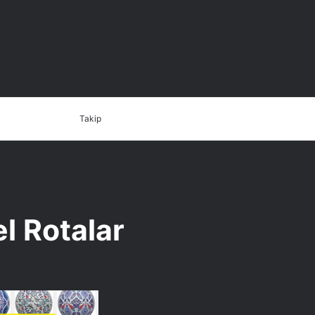
Dış
Arama
İletişim
Takip
görünümü
yap
değiştir
...
el Rotalar