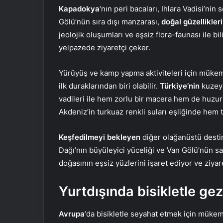
Kapadokya
‘nın peri bacaları, Ihlara Vadisi’nin
Gölü’nün sıra dışı manzarası,
doğal güzellikler
jeolojik oluşumları ve eşsiz flora-faunası ile 
yelpazede ziyaretçi çeker.
Yürüyüş ve kamp yapma aktiviteleri için mükemm
ilk duraklarından biri olabilir.
Türkiye’nin
kuzeyi
vadileri ile hem zorlu bir macera hem de huzurlu
Akdeniz’in turkuaz renkli suları eşliğinde hem ta
Keşfedilmeyi bekleyen
diğer olağanüstü destina
Dağı’nın büyüleyici yüceliği ve Van Gölü’nün sak
doğasının eşsiz yüzlerini işaret ediyor ve ziya
Yurtdışında bisikletle gez
Avrupa
‘da bisikletle seyahat etmek için mükemme