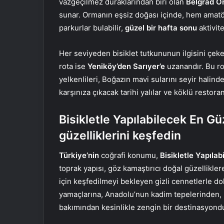
vazgeçilmez duraklarından biri olan
Belgrad O
sunar. Ormanın eşsiz doğası içinde, hem amatö
parkurlar bulabilir,
güzel bir hafta sonu
aktivite
Her seviyeden bisiklet tutkununun ilgisini çeke
rota ise
Yeniköy’den Sarıyer’e
uzanandır. Bu rot
yelkenlileri, Boğazın mavi sularını seyir halind
karşınıza çıkacak tarihi yalılar ve köklü restoranl
Bisikletle Yapılabilecek En Gü
güzelliklerini keşfedin
Türkiye’nin
coğrafi konumu,
Bisikletle Yapılab
toprak yapısı, göz kamaştırıcı doğal güzelliklere
için keşfedilmeyi bekleyen gizli cennetlerle do
yamaçlarına, Anadolu’nun kadim tepelerinden, 
bakımından kesinlikle zengin bir destinasyondu