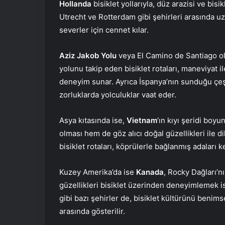
Hollanda
bisiklet yollarıyla, düz arazisi ve bi
Utrecht ve Rotterdam gibi şehirleri arasında uza
severler için cennet kılar.
Aziz Jakob Yolu
veya El Camino de Santiago ola
yolunu takip eden bisiklet rotaları, maneviyat i
deneyim sunar. Ayrıca İspanya’nın sunduğu çeşit
zorluklarda yolculuklar vaat eder.
Asya kıtasında ise,
Vietnam
‘ın kıyı şeridi bo
olması hem de göz alıcı doğal güzellikleri ile d
bisiklet rotaları, köprülerle bağlanmış adaları k
Kuzey Amerika’da ise
Kanada
, Rocky Dağları’n
güzellikleri bisiklet üzerinden deneyimlemek is
gibi bazı şehirler de, bisiklet kültürünü benim
arasında gösterilir.