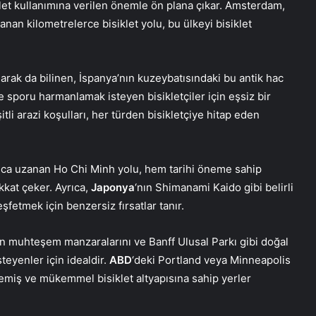
siklet kullanımına verilen önemle ön plana çıkar. Amsterdam,
nan kilometrelerce bisiklet yolu, bu ülkeyi bisiklet
rak da bilinen, İspanya’nın kuzeybatısındaki bu antik hac
le sporu harmanlamak isteyen bisikletçiler için eşsiz bir
li arazi koşulları, her türden bisikletçiye hitap eden
yunca uzanan Ho Chi Minh yolu, hem tarihi öneme sahip
ikkat çeker. Ayrıca,
Japonya
‘nın Shimanami Kaido gibi belirli
eşfetmek için benzersiz fırsatlar tanır.
ın muhteşem manzaralarını ve Banff Ulusal Parkı gibi doğal
teyenler için idealdir.
ABD
‘deki Portland veya Minneapolis
semiş ve mükemmel bisiklet altyapısına sahip yerler