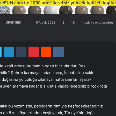
UFUK ŞEN
Twitter'da
Bir
6 Aralık 2023
2
19
4 dakika okuma süresi
takip
e-
edin
posta
göndermek
Twitter
LinkedIn
Tumblr
Pinterest
Reddit
VKontakte
de keşif arzusunu tatmin eden bir tutkudur. Peki,
bilir? Şehrin karmaşasından kaçıp, İstanbul’un saklı
z doğasına yolculuğa çıkmaya, hatta sınırları aşarak
serüven aramaya kadar bisikletle yapabileceğiniz birçok rota
şlıklı bu yazımızda, pedalların ritmiyle keşfedebileceğiniz
un en özel köşelerinden başlayarak, Türkiye’nin doğal