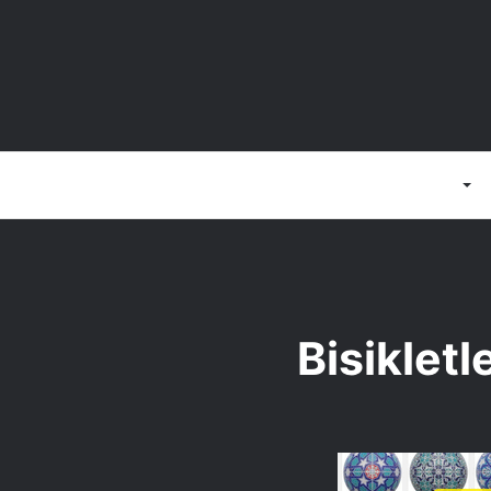
Anasayfa
3D Programlar
Bisikletl